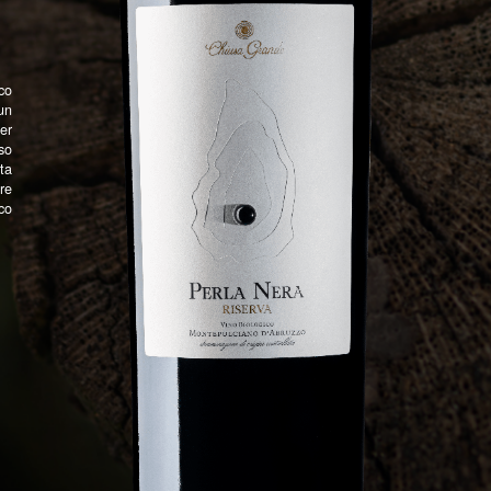
co
un
er
so
ta
re
co
Restiamo in contatto
Customer
iscriviti alla nostra Newsletter per restare
Conta
sempre aggiornato sulle nostre iniziative
Distri
e promozioni
Privacy
Cookie 