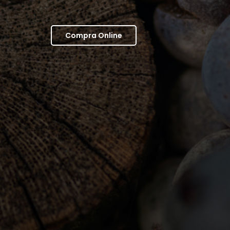
Compra Online
 Service
Chiusa Grande
ttaci
C.da Casali
butori
65010 Nocciano
 Policy
Pescara (Italy)
Policy
Tel.: +39 085/847460
Fax: +39 085/8470818