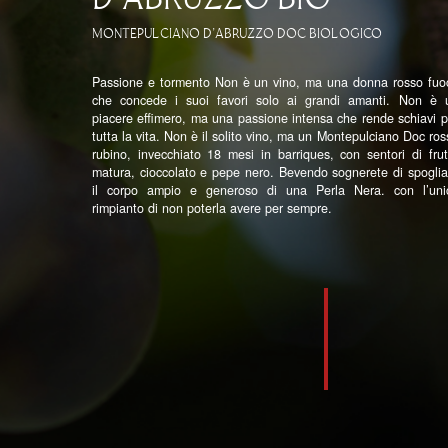
MONTEPULCIANO D’ABRUZZO DOC BIOLOGICO
Passione e tormento Non è un vino, ma una donna rosso fuo
che concede i suoi favori solo ai grandi amanti. Non è 
piacere effimero, ma una passione intensa che rende schiavi p
tutta la vita. Non è il solito vino, ma un Montepulciano Doc ros
rubino, invecchiato 18 mesi in barriques, con sentori di frut
matura, cioccolato e pepe nero. Bevendo sognerete di spoglia
il corpo ampio e generoso di una Perla Nera. con l’uni
rimpianto di non poterla avere per sempre.
©2020 – Az. Agr. Chiusa Grande di Franco D’Eusanio
P.IVA: 01533890693
Seguici