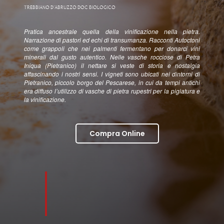
AZIENDA
TREBBIANO D’ABRUZZO DOC BIOLOGICO
Pratica ancestrale quella della vinificazione nella pietra.
TERRA
Narrazione di pastori ed echi di transumanza. Racconti Autoctoni
come grappoli che nei palmenti fermentano per donarci vini
minerali dal gusto autentico. Nelle vasche rocciose di Petra
Iniqua (Pietranico) il nettare si veste di storia e nostalgia
EVENTI
affascinando i nostri sensi. I vigneti sono ubicati nei dintorni di
Pietranico, piccolo borgo del Pescarese, in cui da tempi antichi
era diffuso l’utilizzo di vasche di pietra rupestri per la pigiatura e
CONTATTI
la vinificazione.
Compra Online
©2020 – Az. Agr. Chiusa Grande di Franco D’Eusanio
P.IVA: 01533890693
Seguici