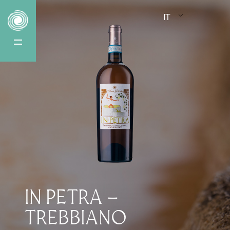
IT
VINOSOPHIA
SHOP
ONLINE
IN PETRA –
COLLEZIONE
TREBBIANO