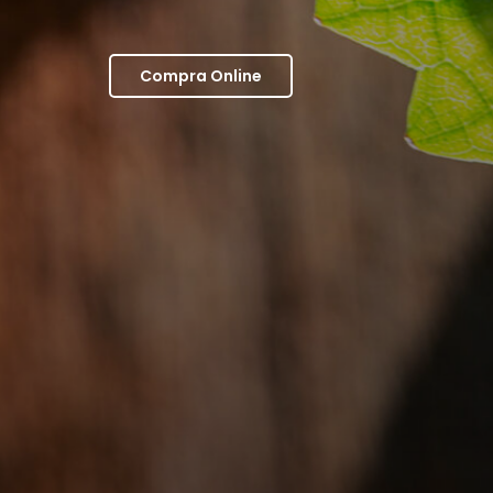
Compra Online
 Service
Chiusa Grande
ttaci
C.da Casali
butori
65010 Nocciano
 Policy
Pescara (Italy)
Policy
Tel.: +39 085/847460
Fax: +39 085/8470818