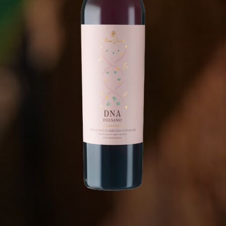
Restiamo in contatto
Customer
iscriviti alla nostra Newsletter per restare
Conta
sempre aggiornato sulle nostre iniziative
Distri
e promozioni
Privacy
Cookie 