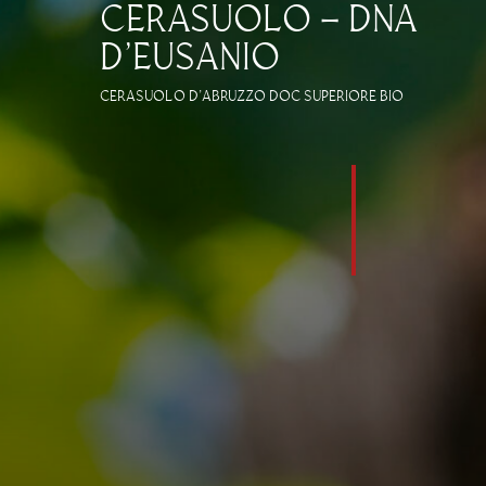
CERASUOLO – DNA
D’EUSANIO
CERASUOLO D’ABRUZZO DOC SUPERIORE BIO
©2020 – Az. Agr. Chiusa Grande di Franco D’Eusanio
P.IVA: 01533890693
Seguici